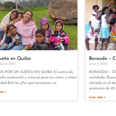
ueño en Quiba
Boraudo – C
bre 8, 2022
junio 9, 2022
S POR UN SUEÑO EN QUIBA El centro de
BORAUDO – CHO
ollo ambiental y cultural para los niños y niñas
realidades Borau
udad Bolívar ¿Por qué buscamos un
ubicado en el d
extensión de 42 
ás »
Leer más »