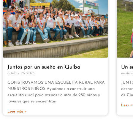
Juntos por un sueño en Quiba
Un s
octubre 28, 2023
noviem
CONSTRUYAMOS UNA ESCUELITA RURAL PARA
JUNTO
NUESTROS NIÑOS Ayudanos a construir una
desarr
escuelita rural para atender a más de 250 niños y
de Ci
jóvenes que se encuentran
Leer m
Leer más »